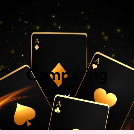
ome
Casino
Poker
Sports
Racebook
Slots
Comparing