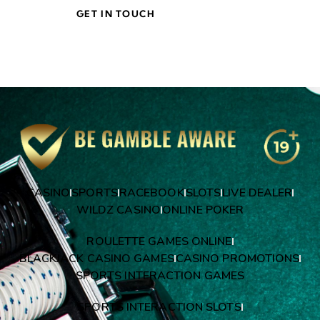
CASINO
SPORTS
RACEBOOK
SLOTS
LIVE DEALER
WILDZ CASINO
ONLINE POKER
ROULETTE GAMES ONLINE
BLACKJACK CASINO GAMES
CASINO PROMOTIONS
SPORTS INTERACTION GAMES
SPORTS INTERACTION SLOTS